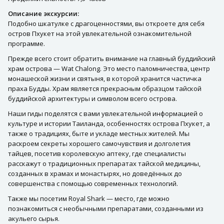
Описание экскурсии:
Подобно шкатулке с драгоценностями, вы откроете для себя
остров Пхукет на этой увлекательной ознакомительной
программе.
Прежде всего стоит обратить внимание на главный буддийский
храм острова — Wat Chalong. Это место паломничества, центр
монашеской жизни и святыня, в которой хранится частичка
праха Будды. Храм является прекрасным образцом тайской
буддийской архитектуры и символом всего острова.
Наши гиды поделятся с вами увлекательной информацией о
культуре и истории Таиланда, особенностях острова Пхукет, а
также о традициях, быте и укладе местных жителей. Мы
раскроем секреты хорошего самочувствия и долголетия
тайцев, посетив королевскую аптеку, где специалисты
расскажут о традиционных препаратах тайской медицины,
созданных в храмах и монастырях, но доведённых до
совершенства с помощью современных технологий.
Также мы посетим Royal Shark — место, где можно
познакомиться с необычными препаратами, созданными из
акульего сырья.