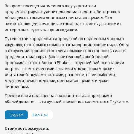
Во время посещения змеиного шоу укротители
продемонстрируют удивительное мастерство, бесстрашно
обращаясь с самыми опасными пресмыкающимися. Это
захватывающее зрелище заставит вас затаить дыхание и с
интересом следить за происходящим.
Путешествие продолжится прогулкой по подвесным мостам в
джунглях, с которых открываются завораживающие виды. Обед
в окружении тропического леса поможет восстановить силы и
продолжить маршрут. Заключительной яркой точкой
программы станет Aquaria Phuket — крупнейший океанариум
острова с тематическими зонами и множеством морских
обитателей: акулами, скатами, разноцветными рыбками,
медузами, земноводными, пресмыкающимися и даже
пингвинами.
Прекрасная и насыщенная познавательная программа
«Калейдоскоп» — это лучший способ познакомиться с Пхукетом.
Пхукет
Као Лак
Стоимость экскурсии: