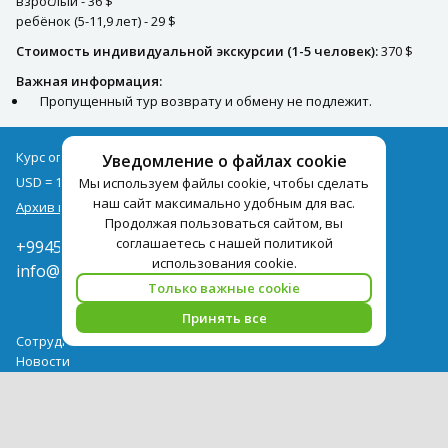
взрослый - 36 $
ребёнок (5-11,9 лет) - 29 $
Стоимость индивидуальной экскурсии (1-5 человек):
370 $
Важная информация:
Пропущенный тур возврату и обмену не подлежит.
Курс оплаты туров на 09.08
Уведомление о файлах cookie
USD = 1,71
EUR = 1,97
Мы используем файлы cookie, чтобы сделать
наш сайт максимально удобным для вас.
Архив курсов
Продолжая пользоваться сайтом, вы
соглашаетесь с нашей политикой
+994502285435
использования cookie.
info@pegast.az
Только важные cookie
Принять все
Сотрудничество
Новости
Поиск Тура
Бронирование Отелей
Отели