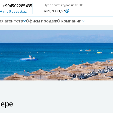
+994502285435
Курс оплаты туров на 06.08:
$
=1,71
€
=1,97
info@pegast.az
ля агентств
Офисы продаж
О компании
мере