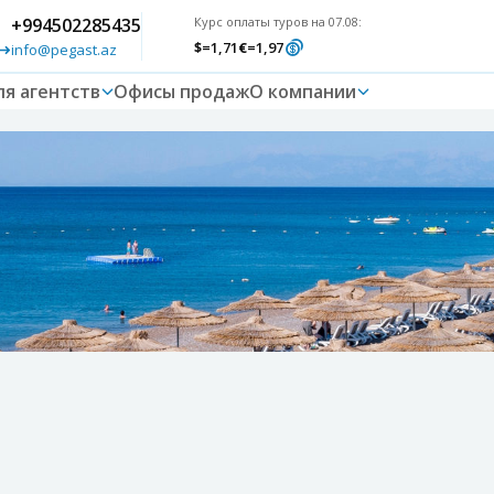
+994502285435
Курс оплаты туров на 07.08:
$
=1,71
€
=1,97
info@pegast.az
ля агентств
Офисы продаж
О компании