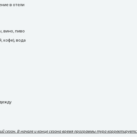
ение в отели
ы, вино, пиво
, кофе), вода
одежду
й сезон. В начале и конце сезона время программы тура корректируетс