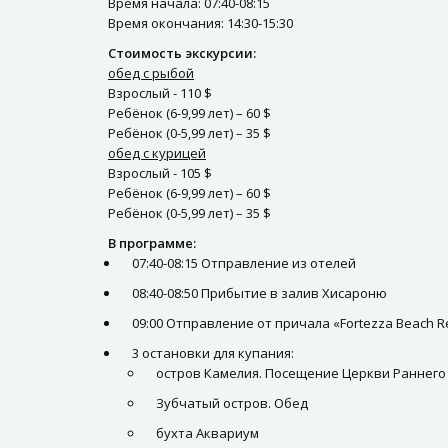
Время начала: 07:40-08:15
Время окончания: 14:30-15:30
Стоимость экскурсии:
обед с рыбой
Взрослый - 110 $
Ребёнок (6-9,99 лет) – 60 $
Ребёнок (0-5,99 лет) – 35 $
обед с курицей
Взрослый - 105 $
Ребёнок (6-9,99 лет) – 60 $
Ребёнок (0-5,99 лет) – 35 $
В программе:
07:40-08:15 Отправление из отелей
08:40-08:50 Прибытие в залив Хисароню
09:00 Отправление от причала «Fortezza Beach Res
3 остановки для купания:
остров Камелия. Посещение Церкви Раннего
Зубчатый остров. Обед
бухта Аквариум