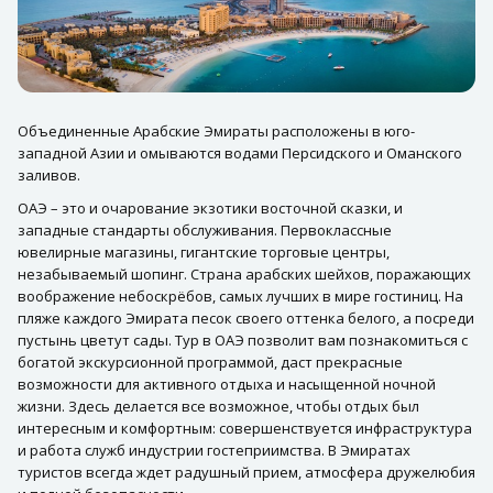
Объединенные Арабские Эмираты расположены в юго-
западной Азии и омываются водами Персидского и Оманского
заливов.
ОАЭ – это и очарование экзотики восточной сказки, и
западные стандарты обслуживания. Первоклассные
ювелирные магазины, гигантские торговые центры,
незабываемый шопинг. Страна арабских шейхов, поражающих
воображение небоскрёбов, самых лучших в мире гостиниц. На
пляже каждого Эмирата песок своего оттенка белого, а посреди
пустынь цветут сады. Тур в ОАЭ позволит вам познакомиться с
богатой экскурсионной программой, даст прекрасные
возможности для активного отдыха и насыщенной ночной
жизни. Здесь делается все возможное, чтобы отдых был
интересным и комфортным: совершенствуется инфраструктура
и работа служб индустрии гостеприимства. В Эмиратах
туристов всегда ждет радушный прием, атмосфера дружелюбия