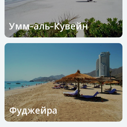
Умм‑аль‑Кувейн
Фуджейра