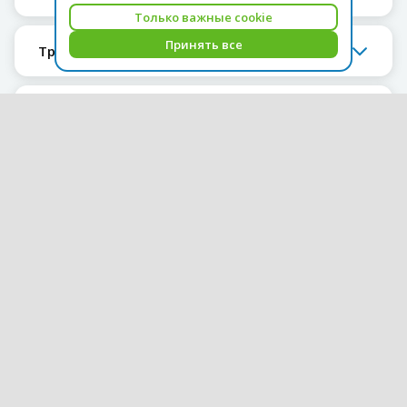
Только важные cookie
Принять все
Транспорт
Прокат автомобилей
Телефон
Обычаи и традиции
Полезные телефоны
Курс оплаты туров на 06.08
USD = 1,71
EUR = 1,97
Архив курсов