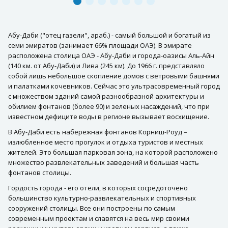
Абу-Даби ("отец газели", араб.) - самый большой и богатый из
семи эмиратов (занимает 66% площади ОАЭ). В эмирате
расположена столица ОАЭ - Абу-Даби и города-оазисы Аль-Айн
(140 км. от Абу-Даби) и Лива (245 км). До 1966 г. представляло
собой лишь небольшое скопление домов с ветровыми башнями
и палатками кочевников. Сейчас это ультрасовременный город
с множеством зданий самой разнообразной архитектуры и
обилием фонтанов (более 90) и зеленых насаждений, что при
известном дефиците воды в регионе вызывает восхищение.
В Абу-Даби есть набережная фонтанов Корниш-Роуд –
излюбленное место прогулок и отдыха туристов и местных
жителей. Это большая парковая зона, на которой расположено
множество развлекательных заведений и большая часть
фонтанов столицы.
Гордость города - его отели, в которых сосредоточено
большинство культурно-развлекательных и спортивных
сооружений столицы. Все они построены по самым
современным проектам и славятся на весь мир своими