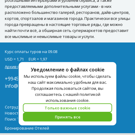
роскошными интерьерами и уровнем сервиса, а также
предоставляемыми дополнительными услугами - в них
расположено большинство галерей, ресторанов, дайв-центров,
кортов, спортзалов и магазинов города. Практически все улицы
города превращены в настоящие торговые ряды, где можно
найти почти всё, а обширная сеть супермаркетов предоставит
все мыслимые и немыслимые товары и услуги.
Курс оплаты туров на 09.08
USD = 1,71
EUR = 1,97
Архив курсов
Уведомление о файлах cookie
Мы используем файлы cookie, чтобы сделать
+994502285435
наш сайт максимально удобным для вас.
info@pegast.az
Продолжая пользоваться сайтом, вы
соглашаетесь с нашей политикой
использования cookie.
Сотрудничество
Только важные cookie
Новости
Принять все
Поиск Тура
Бронирование Отелей