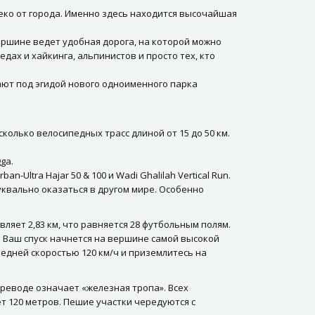
ко от города. Именно здесь находится высочайшая
ршине ведет удобная дорога, на которой можно
ах и хайкинга, альпинистов и просто тех, кто
отают под эгидой нового одноименного парка
колько велосипедных трасс длиной от 15 до 50 км.
ga.
ltra Hajar 50 & 100 и Wadi Ghalilah Vertical Run.
уквально оказаться в другом мире. Особенно
ляет 2,83 км, что равняется 28 футбольным полям.
. Ваш спуск начнется на вершине самой высокой
редней скоростью 120 км/ч и приземлитесь на
ереводе означает «железная тропа». Всех
ет 120 метров. Пешие участки чередуются с