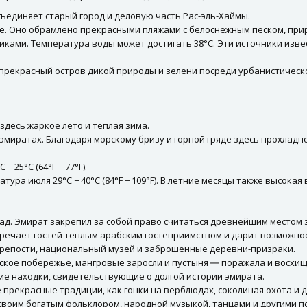
ъединяет старый город и деловую часть Рас-эль-Хаймы.
. Оно обрамлено прекрасными пляжами с белоснежным песком, при
ками. Температура воды может достигать 38°C. Эти источники изв
 прекрасный остров дикой природы и зелени посреди урбанистическ
здесь жаркое лето и теплая зима.
эмиратах. Благодаря морскому бризу и горной гряде здесь прохладн
 25°C (64°F − 77°F).
ура июля 29°C − 40°C (84°F − 109°F). В летние месяцы также высокая
зад. Эмират закрепил за собой право считаться древнейшим местом 
речает гостей теплым арабским гостеприимством и дарит возможнос
крепости, национальный музей и заброшенные деревни-призраки.
ское побережье, мангровые заросли и пустыня ― поражала и восхища
ие находки, свидетельствующие о долгой истории эмирата.
 прекрасные традиции, как гонки на верблюдах, соколиная охота и 
ы своим богатым фольклором, народной музыкой, танцами и другими 