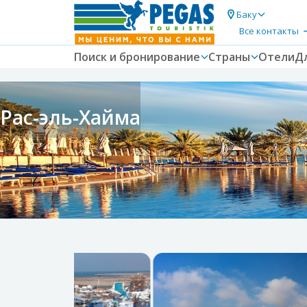
Баку
Все контакты
Поиск и бронирование
Страны
Отели
Д
Рас-эль-Хайма