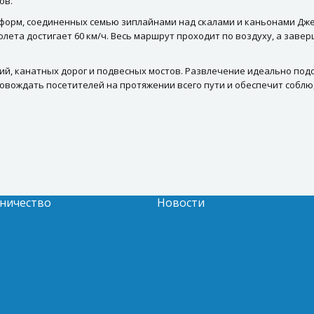
ов.
атформ, соединенных семью зиплайнами над скалами и каньонами Дж
ть полета достигает 60 км/ч. Весь маршрут проходит по воздуху, а за
ий, канатных дорог и подвесных мостов. Развлечение идеально подой
овождать посетителей на протяжении всего пути и обеспечит соблю
ничество
Новости