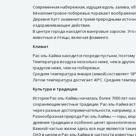
Современная набережная, идущая вдоль залива, об
64-километровое побережье поражает воображение
Деревня Хатт знаменита тремя природными источни
оздоравливающее действие.
В центре города находятся мангровые заросли. Это
животные и птицы, включая фламинго.
Климат
Рас-эль-Хайма находится посреди пустыни, поэтому 
Температура воздуха несколько ниже, чем в других 
градусов ниже, чем на побережье.
Средняя температура января (зимой) составляет 18°C −
Летом температура достигает 40°C. Средняя температ
Культура и традиции
История Рас-эль-Хаймы началась более 7000 лет на
сохраняющим местные традиции. Рас-эль-Хайма вст
через разные достопримечательности, например, 
Разнообразная природа Рас-эль-Хаймы ― горы, мор
древние традиции и особенно ценят археологическ
Важной частью жизни здесь все еще являются такие
ОАЭ в целом и Рас-эль-Хайма в частности известн