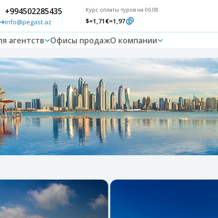
+994502285435
Курс оплаты туров на 06.08:
$
=1,71
€
=1,97
info@pegast.az
ля агентств
Офисы продаж
О компании