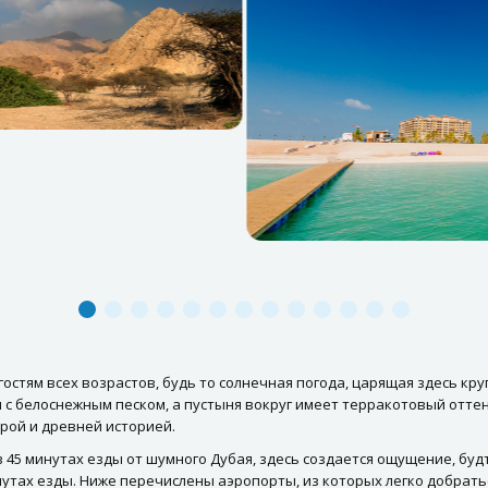
стям всех возрастов, будь то солнечная погода, царящая здесь кру
 с белоснежным песком, а пустыня вокруг имеет терракотовый отт
урой и древней историей.
 в 45 минутах езды от шумного Дубая, здесь создается ощущение, буд
тах езды. Ниже перечислены аэропорты, из которых легко добратьс