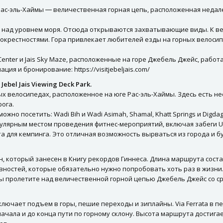
с-эль-Хаймы ― величественная горная цепь, расположенная недале
 над уровнем моря. Отсюда открываются захватывающие виды. К ве
окрестностями. Гора привлекает любителей езды на горных велосипед
re Center и Jais Sky Maze, расположенные на горе Джебель Джейс, раб
ия и бронирование: https://visitjebeljais.com/
к
Jebel Jais Viewing Deck Park.
х велосипедах, расположенное на юге Рас-эль-Хаймы. Здесь есть нес
ога.
о посетить: Wadi Bih и Wadi Asimah, Shamal, Khatt Springs и Digdag
ярным местом проведения фитнес-мероприятий, включая забеги Urban-U
а для кемпинга. Это отличная возможность вырваться из города и б
 который занесен в Книгу рекордов Гиннеса. Длина маршрута состав
тивностей, которые обязательно нужно попробовать хоть раз в жизни
 вы пролетите над величественной горной цепью Джебель Джейс со с
ключает подъем в горы, пешие переходы и зиплайны. Via Ferrata в п
ачала и до конца пути по горному склону. Высота маршрута достига