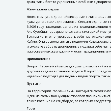
дома, так и богато украшенные особняки с дворик
Жемчужная ферма
Ловля жемчуга с древнейших времен считалась осн
культурного наследия эмирата. Сегодня единствен
В 2005 году наследник одного из последних ловцов 
Аль Сувейди неразрывно связана с историей жемчуг
Если вы хотите почувствовать себя настоящими лов
Хайме. Она располагается у подножия Хаджарских г
и сможете забрать драгоценные подарки себе на па
искусственных жемчужин и угостят традиционным ко
Приключения
Эмират Рас-эль-Хайма создан для приключений на 
другими видами активного отдыха. В горах предусм
идеально подходят для водных видов спорта, таких
Пустыня
На территории Рас-эль-Хаймы находится самая живо
Один из самых волнующих способов познакомиться 
также катание на сэндборде, за которым следует тр
Горы