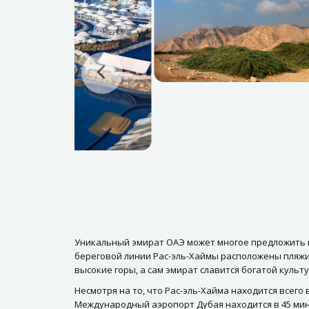
Уникальный эмират ОАЭ может многое предложить го
береговой линии Рас-эль-Хаймы расположены пляжи
высокие горы, а сам эмират славится богатой культ
Несмотря на то, что Рас-эль-Хайма находится всего
Международный аэропорт Дубая находится в 45 мину