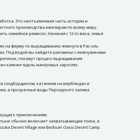
аботка. Это неотъемлемая часть истории и
естного производства ювелирам по всему миру.
ть семейное ремесло. Начиная с 12-го века, семья
сию на ферму по выращиванию жемчуга в Рас-эль-
дках. Под водой вы найдете раковины с жемчужинами
в регионе, покажут процесс выращивания
ен каякинг вдоль мангровых зарослях.
я сэндбордингом, катанием на верблюдах и
зма, а прозрачные воды Персидского залива
овущая к приключениям.
устыне обычно включает захватывающие гонки, а
a Desert Village или Bedouin Oasis Desert Camp.