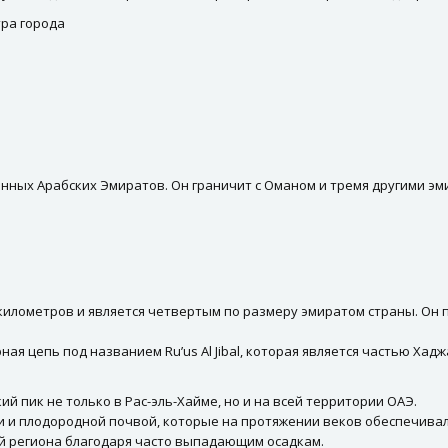
тра города
ных Арабских Эмиратов. Он граничит с Оманом и тремя другими эм
километров и является четвертым по размеру эмиратом страны. Он
ная цепь под названием Ru’us Al Jibal, которая является частью Ха
й пик не только в Рас-эль-Хайме, но и на всей территории ОАЭ.
и плодородной почвой, которые на протяжении веков обеспечивали
й региона благодаря часто выпадающим осадкам.