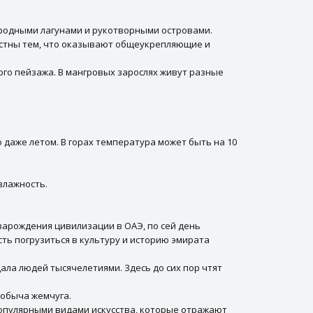
родными лагунами и рукотворными островами.
естны тем, что оказывают общеукрепляющие и
ого пейзажа. В мангровых зарослях живут разные
о даже летом. В горах температура может быть на 10
 влажность.
зарождения цивилизации в ОАЭ, по сей день
ть погрузиться в культуру и историю эмирата
ла людей тысячелетиями. Здесь до сих пор чтят
добыча жемчуга.
популярными видами искусства, которые отражают