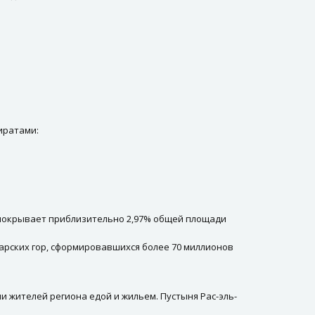
иратами:
 покрывает приблизительно 2,97% общей площади
джарских гор, сформировавшихся более 70 миллионов
 жителей региона едой и жильем. Пустыня Рас-эль-