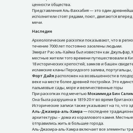
ценности общества.
Представления Аль-Ваххабия — это один древнейши
исполнители стоят рядами, поют, двигаются вперед
мечи.
Наследие
Археологические раскопки показывают, что в регион
течение 7000 лет постоянно заселены людьми.
Эмират Рас-эль-Хайма был известен как Джульфар, 
местные жители того времени путешествовали в Кит
18 исторических крепостей, замков и башен свидет
исламские кланы Персидского залива, португальцы,
Форт Дайя
расположен на возвышенности в плодоро
веке на месте более древней постройки. Это един
пальмовые сады, море и величественные горы
При раскопках под мечетью
Мохаммеда Бин Сали
Она была разрушена в 1819-20 гг во время британск
Исторические записи также указывают на то, что з
Аль-Джазира-аль-Хамра
― последнее традиционно
архитектуры – дома из кораллового камня. Местные 
отправились жить в большие города.
Аль-Джазира-аль-Хамра включает все элементы трад