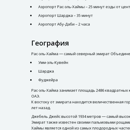
Аэропорт Рас-эль-Хаймы – 25 минут езды от цен
Аэропорт Шарджа – 35 минут
Аэропорт Абу-Даби – 2 часа
География
Рас-эль-Хайма ― самый северный эмират Объединен
Умм-эль-Кувейн
Шарджа
Фуджейра
Рас-эль-Хайма занимает площадь 2486 квадратных 
ОАЭ.
К востоку от эмирата находится величественная гор
лет назад.
Джебель Джейс высотой 1934 метров ― самый высоки
Эмират также известен своими пальмовыми рощами 
Хаймы является одной из самых плодородных часте