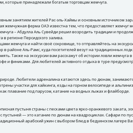
ами, которые принадлежали богатым торговцам жемчуга.
овным занятием жителей Рас-эль-Хаймы и основным источником зар
ная жемчужная ферма ОАЭ известна тем, что предоставляет жемчуг м
жемчуга – Абдулла Аль Сувейди решил возродить традиции и продолжи
а в регионе Персидского залива.
цами жемчуга и найти своё сокровище, то отправляйтесь на экскур
ор в районе Аль-Рамс, куда посетителей везут на традиционных ло
мять. Также на экскурсии вам расскажут об истории ловли жемчуга 
фе и финиками. Для любителей активного отдыха в туре предусмотр
природе. Любители адреналина катаются здесь по дюнам, занимаютс
отрены участки для хайкинга, езды на горном велосипеде и альпини
 как плавание под парусом, катание на водных лыжах и флайборде.
писная пустыня страны с песками цвета ярко-оранжевого заката, з
с пустыней — это катание по дюнам на квадроциклах. Сафари по п
адиционный арабский ужин с выбором блюд в бедуинском лагере Bassat