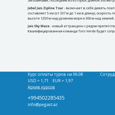
зиплайнами, последний из которых длиной 300 метр
Jebel Jais Zipline Tour
- включает в себя девять пл
составляет 5 км (от 337 м до 1 км в длину), скорос
высоте 1250 м над уровнем моря и 300 м над землей.
Jais Sky Maze
- новый аттракцион с рядом препятств
Квалифицированная команда Toro Verde будет сопр
Курс оплаты туров на 06.08
Сотруд
USD = 1,71
EUR = 1,97
Архив курсов
+994502285435
info@pegast.az