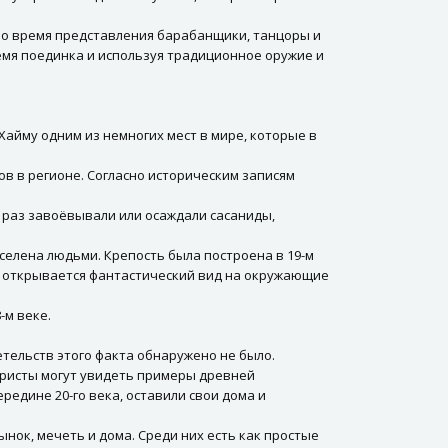
 Во время представления барабанщики, танцоры и
ремя поединка и используя традиционное оружие и
-Хайму одним из немногих мест в мире, которые в
ов в регионе. Согласно историческим записям
е раз завоёвывали или осаждали сасаниды,
селена людьми. Крепость была построена в 19-м
да открывается фантастический вид на окружающие
-м веке.
етельств этого факта обнаружено не было.
уристы могут увидеть примеры древней
редине 20-го века, оставили свои дома и
нок, мечеть и дома. Среди них есть как простые