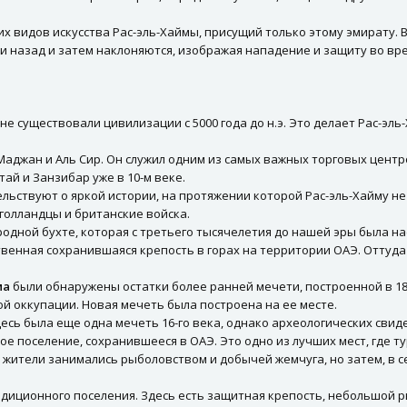
х видов искусства Рас-эль-Хаймы, присущий только этому эмирату.
 и назад и затем наклоняются, изображая нападение и защиту во в
е существовали цивилизации с 5000 года до н.э. Это делает Рас-эль
Маджан и Аль Сир. Он служил одним из самых важных торговых центр
ай и Занзибар уже в 10-м веке.
ельствуют о яркой истории, на протяжении которой Рас-эль-Хайму н
 голландцы и британские войска.
дной бухте, которая с третьего тысячелетия до нашей эры была на
ственная сохранившаяся крепость в горах на территории ОАЭ. Отту
ма
были обнаружены остатки более ранней мечети, построенной в 18
ой оккупации. Новая мечеть была построена на ее месте.
десь была еще одна мечеть 16-го века, однако археологических свид
е поселение, сохранившееся в ОАЭ. Это одно из лучших мест, где т
жители занимались рыболовством и добычей жемчуга, но затем, в се
иционного поселения. Здесь есть защитная крепость, небольшой ры