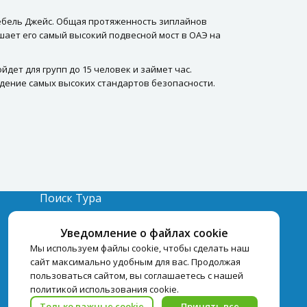
ебель Джейс. Общая протяженность зиплайнов
вершает его самый высокий подвесной мост в ОАЭ на
дет для групп до 15 человек и займет час.
дение самых высоких стандартов безопасности.
Поиск Тура
Бронирование Отелей
Уведомление о файлах cookie
Отели
Мы используем файлы cookie, чтобы сделать наш
сайт максимально удобным для вас. Продолжая
пользоваться сайтом, вы соглашаетесь с нашей
политикой использования cookie.
Только важные cookie
Принять все