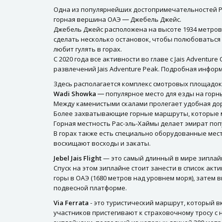
Одна из популярнейших достопримечательностей Ра
горная вершина ОАЭ ― Джебель Джейс.
Джебель Джейс расположена на высоте 1934 метров
сделать несколько остановок, чтобы полюбоваться 
любит гулять в горах.
С 2020 года все активности во главе с Jais Adventu
развлечений Jais Adventure Peak. Подробная информац
Здесь располагается комплекс смотровых площадо
Wadi Showka
― популярное место для езды на горны
Между каменистыми скалами пролегает удобная дор
Более захватывающие горные маршруты, которые можн
Горная местность Рас-эль-Хаймы делает эмират попул
В горах также есть специально оборудованные мест
восхищают восходы и закаты.
Jebel Jais Flight
— это самый длинный в мире зиплайн,
Спуск на этом зиплайне стоит занести в список ак
горы в ОАЭ (1680 метров над уровнем моря), затем
подвесной платформе.
Via Ferrata
- это туристический маршрут, который в
участников пристегивают к страховочному тросу с н