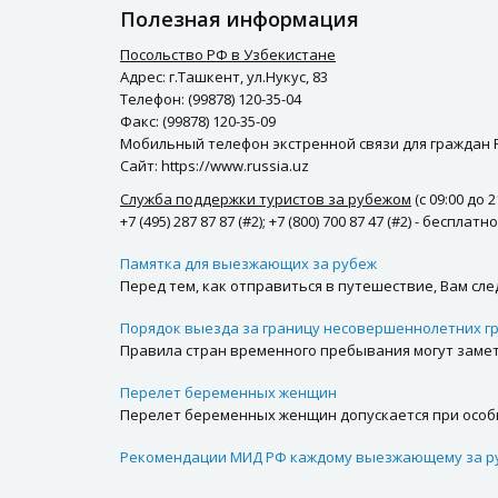
Полезная информация
Посольство РФ в Узбекистане
Адрес: г.Ташкент, ул.Нукус, 83
Телефон: (99878) 120-35-04
Факс: (99878) 120-35-09
Мобильный телефон экстренной связи для граждан Рос
Сайт: https://www.russia.uz
Служба поддержки туристов за рубежом
(с 09:00 до 
+7 (495) 287 87 87 (#2); +7 (800) 700 87 47 (#2) - беспла
Памятка для выезжающих за рубеж
Перед тем, как отправиться в путешествие, Вам сл
Порядок выезда за границу несовершеннолетних г
Правила стран временного пребывания могут замет
Перелет беременных женщин
Перелет беременных женщин допускается при особы
Рекомендации МИД РФ каждому выезжающему за р