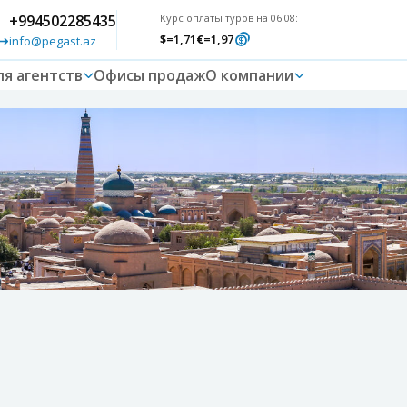
+994502285435
Курс оплаты туров на 06.08:
$
=1,71
€
=1,97
info@pegast.az
ля агентств
Офисы продаж
О компании