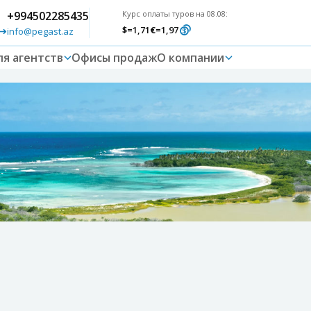
+994502285435
Курс оплаты туров на 08.08:
$
=1,71
€
=1,97
info@pegast.az
ля агентств
Офисы продаж
О компании