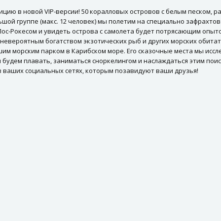
ицию в новой VIP-версии! 50 коралловых островов с белым песком, 
ьшой группе (макс. 12 человек) мы полетим на специально зафрахт
ос-Рокесом и увидеть острова с самолета будет потрясающим опыто
 невероятным богатством экзотических рыб и других морских обитат
шим морским парком в Карибском море. Его сказочные места мы иссл
 будем плавать, заниматься сноркелингом и наслаждаться этим поис
в ваших социальных сетях, которым позавидуют ваши друзья!