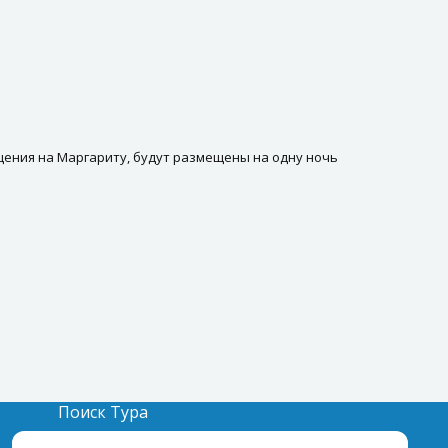
щения на Маргариту, будут размещены на одну ночь
Поиск Тура
Бронирование Отелей