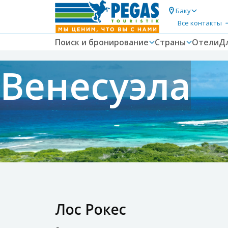
Баку
Все контакты
Поиск и бронирование
Страны
Отели
Д
Венесуэла
Лос Рокес