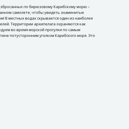
разбросанных по бирюзовому Карибскому морю –
ованном самолете, чтобы увидеть знаменитые
м! В местных водах скрывается один из наиболее
елей. Территории архипелага охраняются как
едуем во время морской прогулки по самым
тине потусторонним уголком Карибского моря. Это