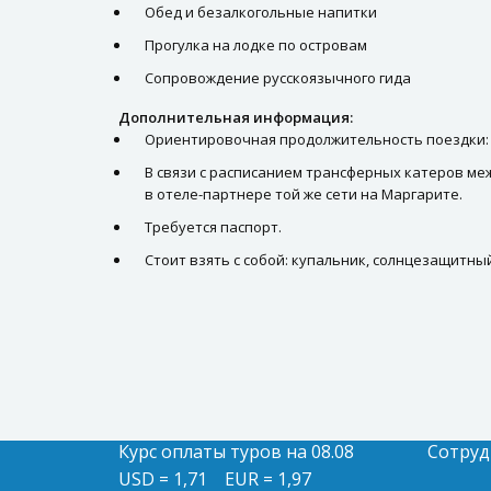
Обед и безалкогольные напитки
Прогулка на лодке по островам
Сопровождение русскоязычного гида
Дополнительная информация:
Ориентировочная продолжительность поездки: из 
В связи с расписанием трансферных катеров ме
в отеле-партнере той же сети на Маргарите.
Требуется паспорт.
Стоит взять с собой: купальник, солнцезащитны
Курс оплаты туров на 08.08
Сотруд
USD = 1,71
EUR = 1,97