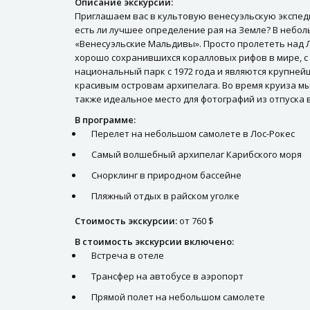
Описание экскурсии:
Приглашаем вас в культовую венесуэльскую экспед
есть ли лучшее определение рая на Земле? В небол
«Венесуэльские Мальдивы». Просто пролететь над Л
хорошо сохранившихся коралловых рифов в мире, с
национальный парк с 1972 года и являются крупней
красивым островам архипелага. Во время круиза мы
также идеальное место для фотографий из отпуска 
В программе:
Перелет на небольшом самолете в Лос-Рокес
Самый волшебный архипелаг Карибского моря
Снорклинг в природном бассейне
Пляжный отдых в райском уголке
Стоимость экскурсии:
от 760 $
В стоимость экскурсии включено:
Встреча в отеле
Трансфер на автобусе в аэропорт
Прямой полет на небольшом самолете