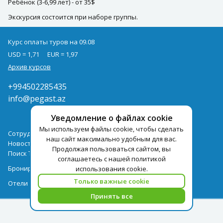
Ребёнок (3-6,99 лет) - от 35$
Экскурсия состоится при наборе группы.
Курс оплаты туров на 09.08
USD = 1,71
EUR = 1,97
Архив курсов
+994502285435
info@pegast.az
Уведомление о файлах cookie
Мы используем файлы cookie, чтобы сделать
Сотрудничество
наш сайт максимально удобным для вас.
Новости
Продолжая пользоваться сайтом, вы
Поиск Тура
соглашаетесь с нашей политикой
Бронирование Отелей
использования cookie.
Только важные cookie
Отели
Принять все