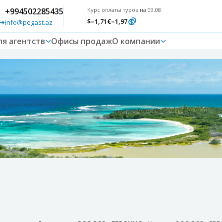
+994502285435
Курс оплаты туров на 09.08:
$
=1,71
€
=1,97
info@pegast.az
ля агентств
Офисы продаж
О компании