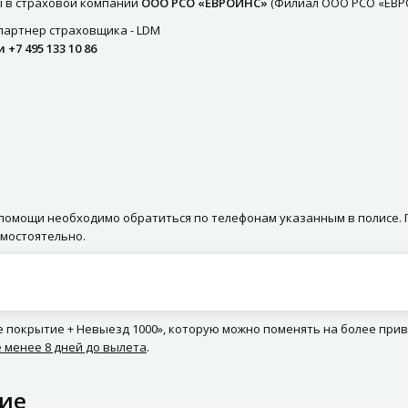
ы в страховой компании
ООО РСО «ЕВРОИНС»
(Филиал ООО РСО «ЕВРО
партнер страховщика - LDM
и +7 495 133 10 86
 помощи необходимо обратиться по телефонам указанным в полисе.
амостоятельно.
е покрытие + Невыезд 1000», которую можно поменять на более при
е менее 8 дней до вылета
.
ние