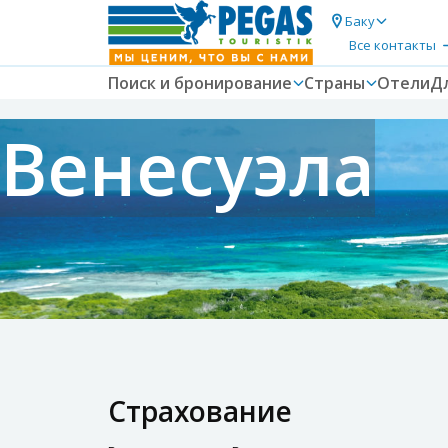
Баку
Все контакты
Поиск и бронирование
Страны
Отели
Д
Венесуэла
Страхование